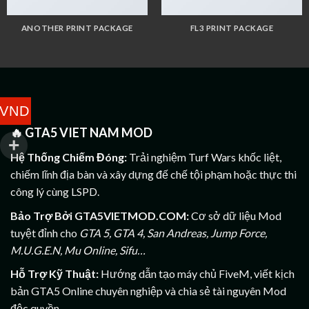
ANOTHER PRINT PACKAGE
FL3 PRINT PACKAGE
VND
🔥
GTA5 VIET NAM MOD
Hệ Thống Chiếm Đóng:
Trải nghiệm Turf Wars khốc liệt,
chiếm lĩnh địa bàn và xây dựng đế chế tội phạm hoặc thực thi
công lý cùng LSPD.
Bảo Trợ Bởi GTA5VIETMOD.COM:
Cơ sở dữ liệu Mod
tuyệt đỉnh cho
GTA 5, GTA 4, San Andreas, Jump Force,
M.U.G.E.N, Mu Online, Sifu…
Hỗ Trợ Kỹ Thuật:
Hướng dẫn tạo máy chủ FiveM, viết kịch
bản GTA5 Online chuyên nghiệp và chia sẻ tài nguyên Mod
độc quyền.