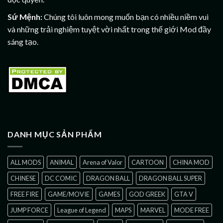
Sứ Mệnh:
Chúng tôi luôn mong muốn bạn có nhiều niềm vui
và những trải nghiệm tuyệt vời nhất trong thế giới Mod đầy
sáng tạo.
DANH MỤC SẢN PHẨM
ALL MODS
ANIMAL
Arena of Valor
CARTOON
CHINA MOD
CHINESE
DC COMIC
DRAGON BALL
DRAGON BALL SUPER
FREE FIRE
GAME/MOVIE
GAMES
GOD GREEK
GTA V
JUMP FORCE
League of Legend
MAPS
MARVEL
MODE FREE