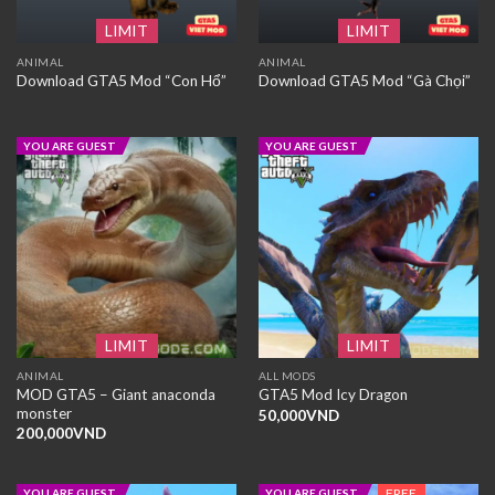
LIMIT
LIMIT
ANIMAL
ANIMAL
Download GTA5 Mod “Con Hổ”
Download GTA5 Mod “Gà Chọi”
YOU ARE GUEST
YOU ARE GUEST
LIMIT
LIMIT
ANIMAL
ALL MODS
MOD GTA5 – Giant anaconda
GTA5 Mod Icy Dragon
monster
50,000
VND
200,000
VND
FREE
YOU ARE GUEST
YOU ARE GUEST