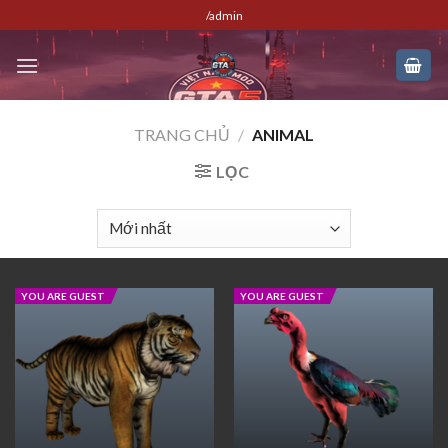
Skip
/admin
to
content
TRANG CHỦ
/
ANIMAL
LỌC
YOU ARE GUEST
YOU ARE GUEST