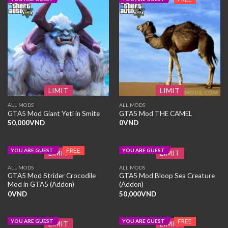
LIMIT
LIMIT
ALL MODS
ALL MODS
GTA5 Mod Giant Yeti in Smite
GTA5 Mod THE CAMEL
50,000
VND
0
VND
FREE
YOU ARE GUEST
YOU ARE GUEST
LIMIT
LIMIT
ALL MODS
ALL MODS
GTA5 Mod Strider Crocodile
GTA5 Mod Bloop Sea Creature
Mod in GTA5 (Addon)
(Addon)
0
VND
50,000
VND
FREE
YOU ARE GUEST
YOU ARE GUEST
LIMIT
LIMIT