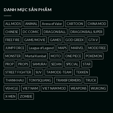
DANH MỤC SẢN PHẨM
ALL MODS
ANIMAL
Arena of Valor
CARTOON
CHINA MOD
CHINESE
DC COMIC
DRAGON BALL
DRAGON BALL SUPER
FREE FIRE
GAME/MOVIE
GAMES
GOD GREEK
GTA V
JUMP FORCE
League of Legend
MAPS
MARVEL
MODE FREE
MONSTER
Mortal Kombat
MOTO
ONE PIECE
POKEMON
PROP
PROPS
SAMURAI
SEDAN
SPECIAL
STAR
STREET FIGHTER
SUV
TAIMODE-TEAM
TEKKEN
THANH HAU
TONYSQUANG
TRANSFORMERS
TRUCK
VEHICLE
VIET NAM
VIET NAM MOD
WEAPONS
WUKONG
X-MEN
ZOMBIE