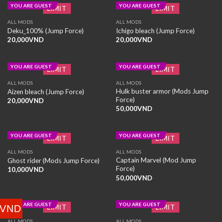
YOU ARE GUEST
YOU ARE GUEST
LIMIT
LIMIT
ALL MODS
ALL MODS
Deku_100% (Jump Force)
Ichigo bleach (Jump Force)
20,000
VND
20,000
VND
YOU ARE GUEST
YOU ARE GUEST
LIMIT
LIMIT
ALL MODS
ALL MODS
Hulk buster armor (Mods Jump
Aizen bleach (Jump Force)
Force)
20,000
VND
50,000
VND
YOU ARE GUEST
YOU ARE GUEST
LIMIT
LIMIT
ALL MODS
ALL MODS
Captain Marvel (Mod Jump
Ghost rider (Mods Jump Force)
Force)
10,000
VND
50,000
VND
YOU ARE GUEST
YOU ARE GUEST
LIMIT
LIMIT
VND
ALL MODS
ALL MODS