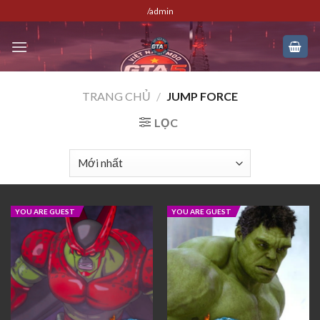
Skip
/admin
to
content
TRANG CHỦ
/
JUMP FORCE
LỌC
YOU ARE GUEST
YOU ARE GUEST