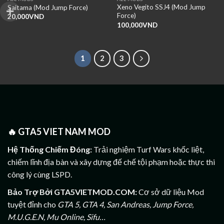
Xeno Vegito SSJ4 (Mod Jump
Saitama (Mod Jump Force)
Force)
20,000
VND
100,000
VND
1
2
3
🔥
GTA5 VIET NAM MOD
Hệ Thống Chiếm Đóng:
Trải nghiệm Turf Wars khốc liệt,
chiếm lĩnh địa bàn và xây dựng đế chế tội phạm hoặc thực thi
công lý cùng LSPD.
Bảo Trợ Bởi GTA5VIETMOD.COM:
Cơ sở dữ liệu Mod
tuyệt đỉnh cho
GTA 5, GTA 4, San Andreas, Jump Force,
M.U.G.E.N, Mu Online, Sifu…