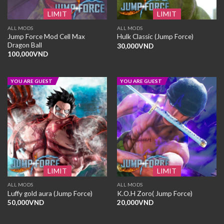
LIMIT
LIMIT
ALL MODS
ALL MODS
Jump Force Mod Cell Max
Hulk Classic (Jump Force)
Dragon Ball
30,000
VND
100,000
VND
YOU ARE GUEST
YOU ARE GUEST
LIMIT
LIMIT
ALL MODS
ALL MODS
Luffy gold aura (Jump Force)
K.O.H Zoro( Jump Force)
50,000
VND
20,000
VND