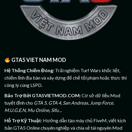
GTA5 VIET NAM MOD
Hệ Thống Chiếm Đóng:
Trải nghiệm Turf Wars khốc liệt,
chiếm lĩnh địa bàn và xây dựng đế chế tội phạm hoặc thực thi
công lý cùng LSPD.
Bảo Trợ Bởi GTA5VIETMOD.COM:
Cơ sở dữ liệu Mod
tuyệt đỉnh cho
GTA 5, GTA 4, San Andreas, Jump Force,
M.U.G.E.N, Mu Online, Sifu…
Hỗ Trợ Kỹ Thuật:
Hướng dẫn tạo máy chủ FiveM, viết kịch
bản GTA5 Online chuyên nghiệp và chia sẻ tài nguyên Mod