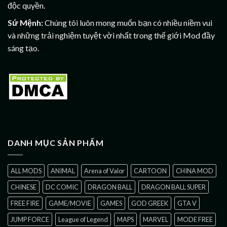
độc quyền.
Sứ Mệnh:
Chúng tôi luôn mong muốn bạn có nhiều niềm vui
và những trải nghiệm tuyệt vời nhất trong thế giới Mod đầy
sáng tạo.
DANH MỤC SẢN PHẨM
ALL MODS
ANIMAL
Arena of Valor
CARTOON
CHINA MOD
CHINESE
DC COMIC
DRAGON BALL
DRAGON BALL SUPER
FREE FIRE
GAME/MOVIE
GAMES
GOD GREEK
GTA V
JUMP FORCE
League of Legend
MAPS
MARVEL
MODE FREE