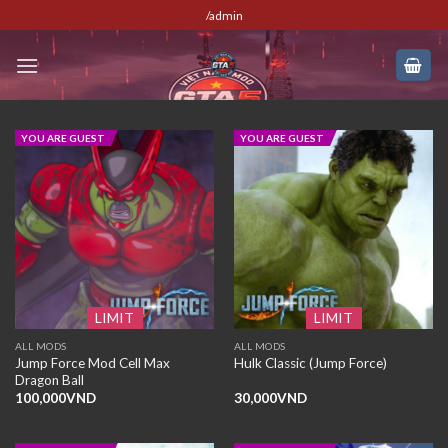
Skip
/admin
to
content
YOU ARE GUEST
YOU ARE GUEST
LIMIT
LIMIT
ALL MODS
ALL MODS
Jump Force Mod Cell Max
Hulk Classic (Jump Force)
Dragon Ball
100,000
VND
30,000
VND