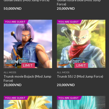
Gohan beast (Mod Jump Force)
Force)
50,000
VND
20,000
VND
YOU ARE GUEST
YOU ARE GUEST
LIMIT
LIMIT
ALL MODS
ALL MODS
Trunsk movie Bojack (Mod Jump
Trunsk SSJ 2 (Mod Jump Force)
Force)
20,000
VND
20,000
VND
YOU ARE GUEST
YOU ARE GUEST