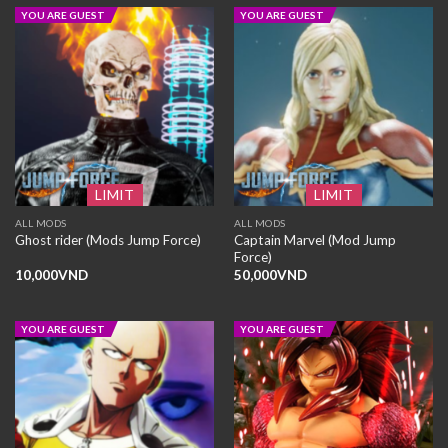
YOU ARE GUEST
YOU ARE GUEST
LIMIT
LIMIT
ALL MODS
ALL MODS
Captain Marvel (Mod Jump
Ghost rider (Mods Jump Force)
Force)
10,000
VND
50,000
VND
YOU ARE GUEST
YOU ARE GUEST