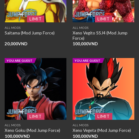
LIMIT
LIMIT
ALL MODS
ALL MODS
Xeno Vegito SSJ4 (Mod Jump
Saitama (Mod Jump Force)
Force)
20,000
VND
100,000
VND
YOU ARE GUEST
YOU ARE GUEST
LIMIT
LIMIT
ALL MODS
ALL MODS
Xeno Goku (Mod Jump Force)
Xeno Vegeta (Mod Jump Force)
100,000
VND
100,000
VND