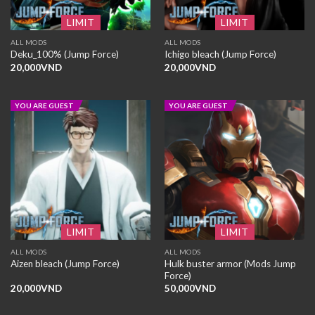
LIMIT
LIMIT
ALL MODS
ALL MODS
Deku_100% (Jump Force)
Ichigo bleach (Jump Force)
20,000
VND
20,000
VND
YOU ARE GUEST
YOU ARE GUEST
LIMIT
LIMIT
ALL MODS
ALL MODS
Hulk buster armor (Mods Jump
Aizen bleach (Jump Force)
Force)
20,000
VND
50,000
VND