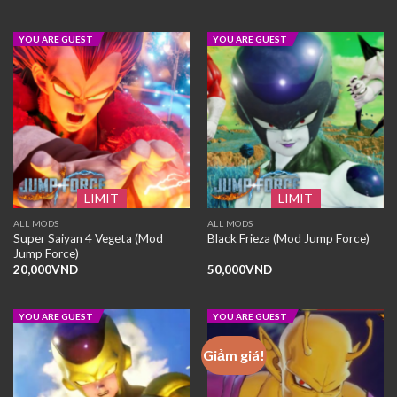
YOU ARE GUEST
YOU ARE GUEST
LIMIT
LIMIT
ALL MODS
ALL MODS
Super Saiyan 4 Vegeta (Mod
Black Frieza (Mod Jump Force)
Jump Force)
20,000
VND
50,000
VND
YOU ARE GUEST
YOU ARE GUEST
Giảm giá!