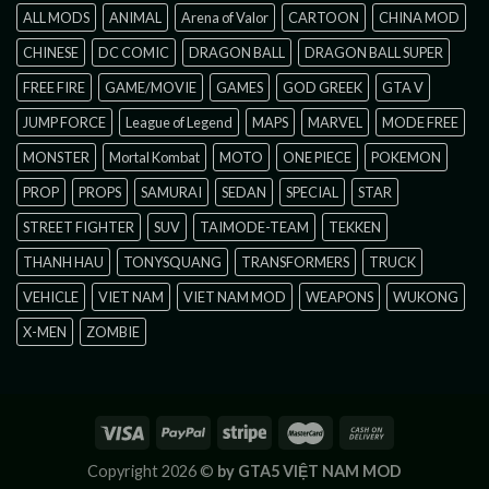
ALL MODS
ANIMAL
Arena of Valor
CARTOON
CHINA MOD
CHINESE
DC COMIC
DRAGON BALL
DRAGON BALL SUPER
FREE FIRE
GAME/MOVIE
GAMES
GOD GREEK
GTA V
JUMP FORCE
League of Legend
MAPS
MARVEL
MODE FREE
MONSTER
Mortal Kombat
MOTO
ONE PIECE
POKEMON
PROP
PROPS
SAMURAI
SEDAN
SPECIAL
STAR
STREET FIGHTER
SUV
TAIMODE-TEAM
TEKKEN
THANH HAU
TONYSQUANG
TRANSFORMERS
TRUCK
VEHICLE
VIET NAM
VIET NAM MOD
WEAPONS
WUKONG
X-MEN
ZOMBIE
Copyright 2026 ©
by GTA5 VIỆT NAM MOD