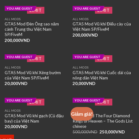
YOU ARE GUEST
YOU ARE GUEST
LIMIT
LIMIT
ALL MODS
ALL MODS
GTA5 Mod Đèn Ông sao năm
GTA5 Mod Vũ khí Điếu cày của
cánh Trung thu Việt Nam
Việt Nam SP/FiveM
SP/FiveM
200,000
VND
200,000
VND
YOU ARE GUEST
YOU ARE GUEST
LIMIT
LIMIT
ALL MODS
ALL MODS
GTA5 Mod Vũ khí Xẻng bướm
GTA5 Mod Vũ khí Cuốc dài của
của Việt Nam SP/FiveM
nông dân Việt Nam
20,000
VND
20,000
VND
YOU ARE GUEST
YOU ARE GUEST
LIMIT
LIMIT
ALL MODS
ALL MODS
Giảm giá!
GTA5 Mod Vũ khí gạch (Củ đậu
GTA 5 Mod The Four Diamond
bay) của Việt Nam
Kings of Heaven – The Gods List
chinese
20,000
VND
Giá
Giá
500,000
VND
250,000
VND
gốc
hiện