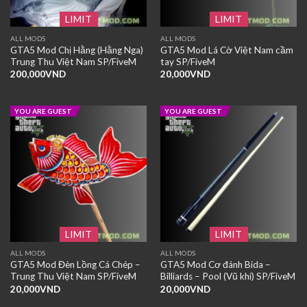
LIMIT
LIMIT
ALL MODS
ALL MODS
GTA5 Mod Chị Hằng (Hằng Nga)
GTA5 Mod Lá Cờ Việt Nam cầm
Trung Thu Việt Nam SP/FiveM
tay SP/FiveM
200,000
VND
20,000
VND
YOU ARE GUEST
YOU ARE GUEST
LIMIT
LIMIT
ALL MODS
ALL MODS
GTA5 Mod Đèn Lồng Cá Chép –
GTA5 Mod Cơ đánh Bida –
Trung Thu Việt Nam SP/FiveM
Billiards – Pool (Vũ khí) SP/FiveM
20,000
VND
20,000
VND