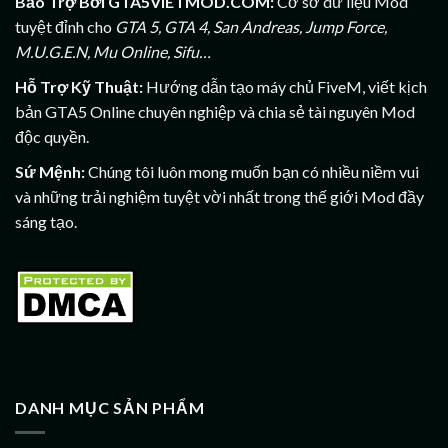
Bảo Trợ Bởi GTA5VIETMOD.COM:
Cơ sở dữ liệu Mod
tuyệt đỉnh cho
GTA 5, GTA 4, San Andreas, Jump Force,
M.U.G.E.N, Mu Online, Sifu…
Hỗ Trợ Kỹ Thuật:
Hướng dẫn tạo máy chủ FiveM, viết kịch
bản GTA5 Online chuyên nghiệp và chia sẻ tài nguyên Mod
độc quyền.
Sứ Mệnh:
Chúng tôi luôn mong muốn bạn có nhiều niềm vui
và những trải nghiệm tuyệt vời nhất trong thế giới Mod đầy
sáng tạo.
DANH MỤC SẢN PHẨM