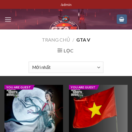
Skip
/admin
to
content
TRANG CHỦ
/
GTA V
LỌC
YOU ARE GUEST
YOU ARE GUEST