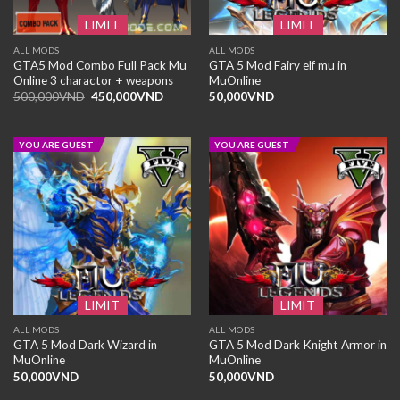
LIMIT
LIMIT
ALL MODS
ALL MODS
GTA5 Mod Combo Full Pack Mu
GTA 5 Mod Fairy elf mu in
Online 3 charactor + weapons
MuOnline
Giá
Giá
500,000
VND
450,000
VND
50,000
VND
gốc
hiện
là:
tại
500,000VND.
là:
450,000VND.
YOU ARE GUEST
YOU ARE GUEST
LIMIT
LIMIT
ALL MODS
ALL MODS
GTA 5 Mod Dark Wizard in
GTA 5 Mod Dark Knight Armor in
MuOnline
MuOnline
50,000
VND
50,000
VND