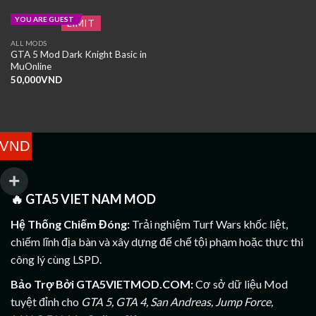
YOU ARE GUEST
LIMIT
ALL MODS
GTA 5 Mod Dark Knight Basic in
MuOnline
50,000
VND
VND
🔥
GTA5 VIET NAM MOD
Hệ Thống Chiếm Đóng:
Trải nghiệm Turf Wars khốc liệt,
chiếm lĩnh địa bàn và xây dựng đế chế tội phạm hoặc thực thi
công lý cùng LSPD.
Bảo Trợ Bởi GTA5VIETMOD.COM:
Cơ sở dữ liệu Mod
tuyệt đỉnh cho
GTA 5, GTA 4, San Andreas, Jump Force,