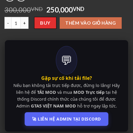
Giá
Giá
300,000
250,000
VND
VND
gốc
hiện
GTA5 Mod Bao Qing Tian (Justice Pao) số lượng
là:
tại
BUY
THÊM VÀO GIỎ HÀNG
300,000VND.
là:
250,000VND.
💬
Gặp sự cố khi tải file?
Nếu bạn không tải trực tiếp được, đừng lo lắng! Hãy
liên hệ để
TẢI MOD
và mua
MOD Trực tiếp
tại hệ
thống Discord chính thức của chúng tôi để được
Admin
GTA5 VIỆT NAM MOD
hỗ trợ ngay lập tức.
🚀 LIÊN HỆ ADMIN TẠI DISCORD