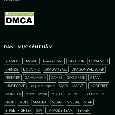
DANH MỤC SẢN PHẨM
ALL MODS
ANIMAL
Arena of Valor
CARTOON
CHINA MOD
CHINESE
DC COMIC
DRAGON BALL
DRAGON BALL SUPER
FREE FIRE
GAME/MOVIE
GAMES
GOD GREEK
GTA V
JUMP FORCE
League of Legend
MAPS
MARVEL
MODE FREE
MONSTER
Mortal Kombat
MOTO
ONE PIECE
POKEMON
PROP
PROPS
SAMURAI
SEDAN
SPECIAL
STAR
STREET FIGHTER
SUV
TAIMODE-TEAM
TEKKEN