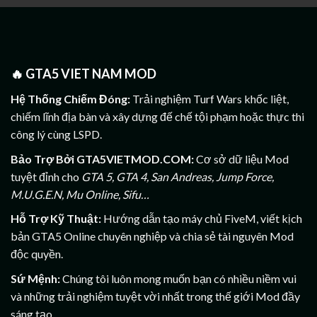
🔥
GTA5 VIET NAM MOD
Hệ Thống Chiếm Đóng:
Trải nghiệm Turf Wars khốc liệt,
chiếm lĩnh địa bàn và xây dựng đế chế tội phạm hoặc thực thi
công lý cùng LSPD.
Bảo Trợ Bởi GTA5VIETMOD.COM:
Cơ sở dữ liệu Mod
tuyệt đỉnh cho
GTA 5, GTA 4, San Andreas, Jump Force,
M.U.G.E.N, Mu Online, Sifu…
Hỗ Trợ Kỹ Thuật:
Hướng dẫn tạo máy chủ FiveM, viết kịch
bản GTA5 Online chuyên nghiệp và chia sẻ tài nguyên Mod
độc quyền.
Sứ Mệnh:
Chúng tôi luôn mong muốn bạn có nhiều niềm vui
và những trải nghiệm tuyệt vời nhất trong thế giới Mod đầy
sáng tạo.