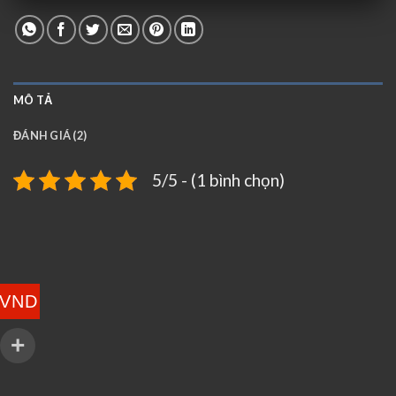
MÔ TẢ
ĐÁNH GIÁ (2)
5/5 - (1 bình chọn)
VND