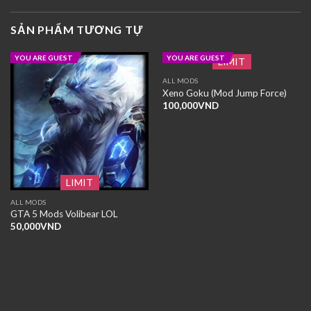
SẢN PHẨM TƯƠNG TỰ
YOU ARE GUEST
YOU ARE GUEST
LIMIT
ALL MODS
Xeno Goku (Mod Jump Force)
100,000
VND
LIMIT
ALL MODS
GTA 5 Mods Volibear LOL
50,000
VND