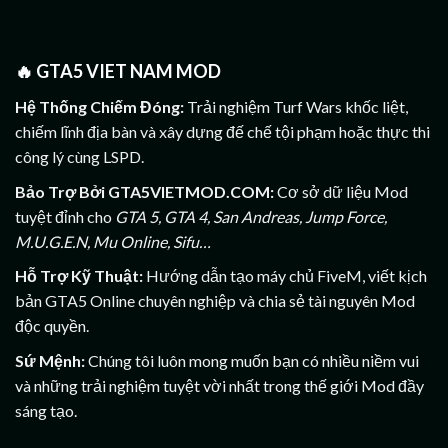
🔥
GTA5 VIET NAM MOD
Hệ Thống Chiếm Đóng:
Trải nghiệm Turf Wars khốc liệt,
chiếm lĩnh địa bàn và xây dựng đế chế tội phạm hoặc thực thi
công lý cùng LSPD.
Bảo Trợ Bởi GTA5VIETMOD.COM:
Cơ sở dữ liệu Mod
tuyệt đỉnh cho
GTA 5, GTA 4, San Andreas, Jump Force,
M.U.G.E.N, Mu Online, Sifu…
Hỗ Trợ Kỹ Thuật:
Hướng dẫn tạo máy chủ FiveM, viết kịch
bản GTA5 Online chuyên nghiệp và chia sẻ tài nguyên Mod
độc quyền.
Sứ Mệnh:
Chúng tôi luôn mong muốn bạn có nhiều niềm vui
và những trải nghiệm tuyệt vời nhất trong thế giới Mod đầy
sáng tạo.