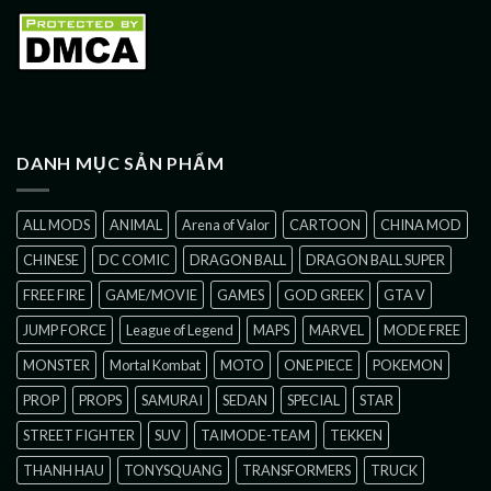
DANH MỤC SẢN PHẨM
ALL MODS
ANIMAL
Arena of Valor
CARTOON
CHINA MOD
CHINESE
DC COMIC
DRAGON BALL
DRAGON BALL SUPER
FREE FIRE
GAME/MOVIE
GAMES
GOD GREEK
GTA V
JUMP FORCE
League of Legend
MAPS
MARVEL
MODE FREE
MONSTER
Mortal Kombat
MOTO
ONE PIECE
POKEMON
PROP
PROPS
SAMURAI
SEDAN
SPECIAL
STAR
STREET FIGHTER
SUV
TAIMODE-TEAM
TEKKEN
THANH HAU
TONYSQUANG
TRANSFORMERS
TRUCK