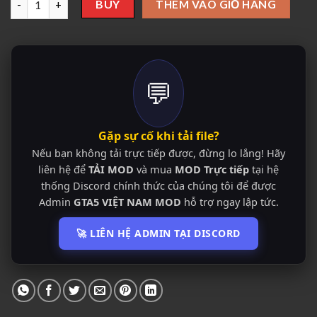
BUY
THÊM VÀO GIỎ HÀNG
💬
Gặp sự cố khi tải file?
Nếu bạn không tải trực tiếp được, đừng lo lắng! Hãy
liên hệ để
TẢI MOD
và mua
MOD Trực tiếp
tại hệ
thống Discord chính thức của chúng tôi để được
Admin
GTA5 VIỆT NAM MOD
hỗ trợ ngay lập tức.
🚀 LIÊN HỆ ADMIN TẠI DISCORD