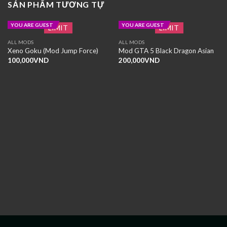
SẢN PHẨM TƯƠNG TỰ
YOU ARE GUEST
YOU ARE GUEST
LIMIT
LIMIT
ALL MODS
ALL MODS
Xeno Goku (Mod Jump Force)
Mod GTA 5 Black Dragon Asian
100,000
VND
200,000
VND