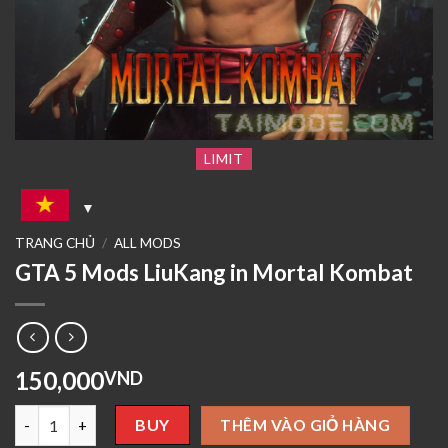
LIMIT
TRANG CHỦ
/
ALL MODS
GTA 5 Mods LiuKang in Mortal Kombat
150,000
VND
GTA 5 Mods LiuKang in Mortal Kombat số lượng
BUY
THÊM VÀO GIỎ HÀNG