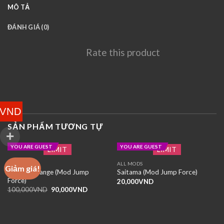
MÔ TẢ
ĐÁNH GIÁ (0)
Rate this product
VND
SẢN PHẨM TƯƠNG TỰ
YOU ARE GUEST
YOU ARE GUEST
LIMIT
LIMIT
ALL MODS
ALL MODS
Giảm giá!
Piccolo Orange (Mod Jump
Saitama (Mod Jump Force)
Force)
20,000
VND
Giá
Giá
100,000
VND
90,000
VND
gốc
hiện
là:
tại
100,000VND.
là:
90,000VND.