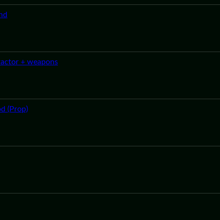
nd
actor + weapons
d (Prop)