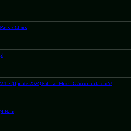
Pack 7 Chars
p)
1.7 (Update 2024) Full các Mods! Giải nén ra là chơi !
iệt Nam