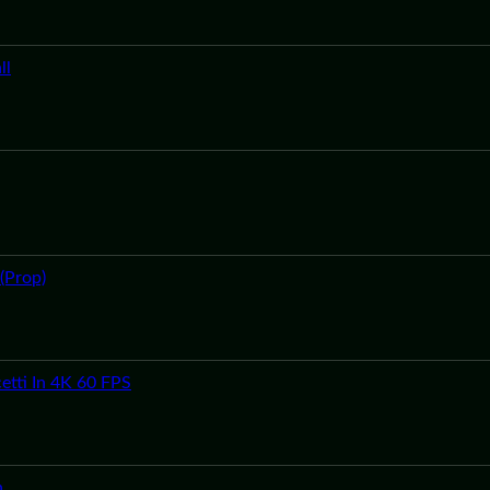
ll
(Prop)
etti In 4K 60 FPS
h