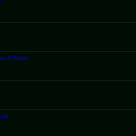
dom of Women
D 4K