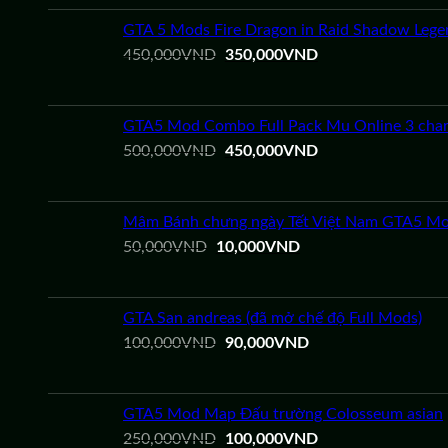
là:
tại
100,000VND.
là:
GTA 5 Mods Fire Dragon in Raid Shadow Lege
50,000VND.
Giá
Giá
450,000
VND
350,000
VND
gốc
hiện
là:
tại
450,000VND.
là:
GTA5 Mod Combo Full Pack Mu Online 3 char
350,000VND.
Giá
Giá
500,000
VND
450,000
VND
gốc
hiện
là:
tại
500,000VND.
là:
Mâm Bánh chưng ngày Tết Việt Nam GTA5 Mo
450,000VND.
Giá
Giá
50,000
VND
10,000
VND
gốc
hiện
là:
tại
50,000VND.
là:
GTA San andreas (đã mở chế độ Full Mods)
10,000VND.
Giá
Giá
100,000
VND
90,000
VND
gốc
hiện
là:
tại
100,000VND.
là:
GTA5 Mod Map Đấu trường Colosseum asian
90,000VND.
Giá
Giá
250,000
VND
100,000
VND