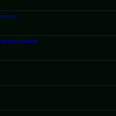
h quốc tế
or Story of seasons