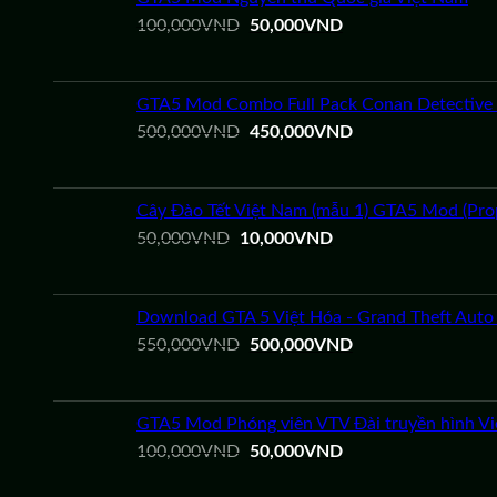
90,000VND.
Giá
Giá
100,000
VND
50,000
VND
gốc
hiện
là:
tại
100,000VND.
là:
GTA5 Mod Combo Full Pack Conan Detective 
50,000VND.
Giá
Giá
500,000
VND
450,000
VND
gốc
hiện
là:
tại
500,000VND.
là:
Cây Đào Tết Việt Nam (mẫu 1) GTA5 Mod (Pro
450,000VND.
Giá
Giá
50,000
VND
10,000
VND
gốc
hiện
là:
tại
50,000VND.
là:
Download GTA 5 Việt Hóa - Grand Theft Auto V 
10,000VND.
Giá
Giá
550,000
VND
500,000
VND
gốc
hiện
là:
tại
550,000VND.
là:
GTA5 Mod Phóng viên VTV Đài truyền hình V
500,000VND.
Giá
Giá
100,000
VND
50,000
VND
gốc
hiện