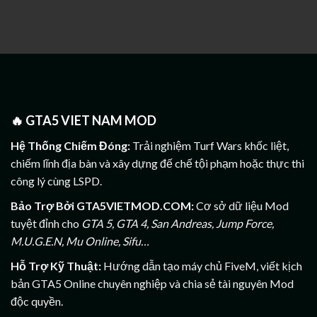
🔥
GTA5 VIET NAM MOD
Hệ Thống Chiếm Đóng:
Trải nghiệm Turf Wars khốc liệt,
chiếm lĩnh địa bàn và xây dựng đế chế tội phạm hoặc thực thi
công lý cùng LSPD.
Bảo Trợ Bởi GTA5VIETMOD.COM:
Cơ sở dữ liệu Mod
tuyệt đỉnh cho
GTA 5, GTA 4, San Andreas, Jump Force,
M.U.G.E.N, Mu Online, Sifu…
Hỗ Trợ Kỹ Thuật:
Hướng dẫn tạo máy chủ FiveM, viết kịch
bản GTA5 Online chuyên nghiệp và chia sẻ tài nguyên Mod
độc quyền.