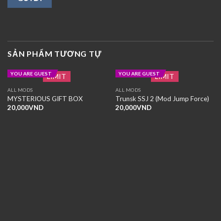
SẢN PHẨM TƯƠNG TỰ
YOU ARE GUEST
YOU ARE GUEST
LIMIT
LIMIT
ALL MODS
ALL MODS
MYSTERIOUS GIFT BOX
Trunsk SSJ 2 (Mod Jump Force)
20,000
VND
20,000
VND