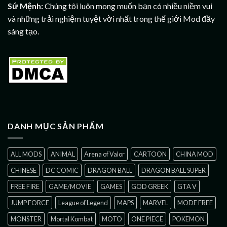
Sứ Mệnh:
Chúng tôi luôn mong muốn bạn có nhiều niềm vui
và những trải nghiệm tuyệt vời nhất trong thế giới Mod đầy
sáng tạo.
DANH MỤC SẢN PHẨM
ALL MODS
ANIMAL
Arena of Valor
CARTOON
CHINA MOD
CHINESE
DC COMIC
DRAGON BALL
DRAGON BALL SUPER
FREE FIRE
GAME/MOVIE
GAMES
GOD GREEK
GTA V
JUMP FORCE
League of Legend
MAPS
MARVEL
MODE FREE
MONSTER
Mortal Kombat
MOTO
ONE PIECE
POKEMON