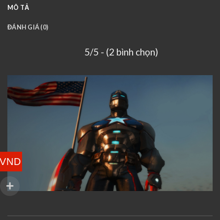
MÔ TẢ
ĐÁNH GIÁ (0)
5/5 - (2 bình chọn)
VND