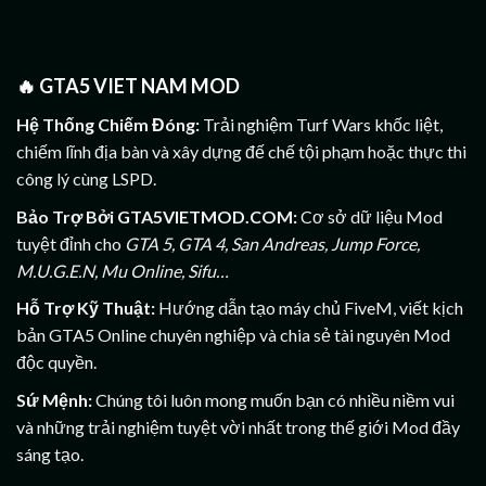
🔥
GTA5 VIET NAM MOD
Hệ Thống Chiếm Đóng:
Trải nghiệm Turf Wars khốc liệt,
chiếm lĩnh địa bàn và xây dựng đế chế tội phạm hoặc thực thi
công lý cùng LSPD.
Bảo Trợ Bởi GTA5VIETMOD.COM:
Cơ sở dữ liệu Mod
tuyệt đỉnh cho
GTA 5, GTA 4, San Andreas, Jump Force,
M.U.G.E.N, Mu Online, Sifu…
Hỗ Trợ Kỹ Thuật:
Hướng dẫn tạo máy chủ FiveM, viết kịch
bản GTA5 Online chuyên nghiệp và chia sẻ tài nguyên Mod
độc quyền.
Sứ Mệnh:
Chúng tôi luôn mong muốn bạn có nhiều niềm vui
và những trải nghiệm tuyệt vời nhất trong thế giới Mod đầy
sáng tạo.