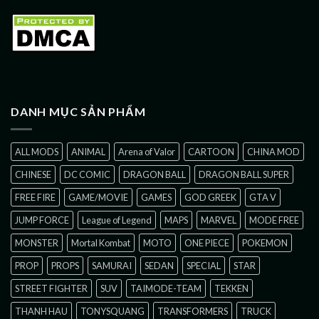
DANH MỤC SẢN PHẨM
ALL MODS
ANIMAL
Arena of Valor
CARTOON
CHINA MOD
CHINESE
DC COMIC
DRAGON BALL
DRAGON BALL SUPER
FREE FIRE
GAME/MOVIE
GAMES
GOD GREEK
GTA V
JUMP FORCE
League of Legend
MAPS
MARVEL
MODE FREE
MONSTER
Mortal Kombat
MOTO
ONE PIECE
POKEMON
PROP
PROPS
SAMURAI
SEDAN
SPECIAL
STAR
STREET FIGHTER
SUV
TAIMODE-TEAM
TEKKEN
THANH HAU
TONYSQUANG
TRANSFORMERS
TRUCK