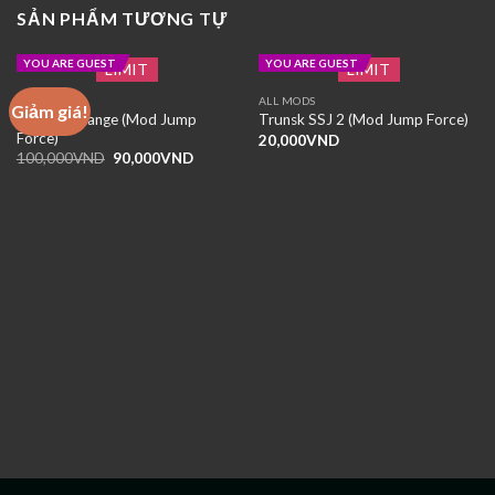
SẢN PHẨM TƯƠNG TỰ
YOU ARE GUEST
YOU ARE GUEST
LIMIT
LIMIT
ALL MODS
ALL MODS
Giảm giá!
Piccolo Orange (Mod Jump
Trunsk SSJ 2 (Mod Jump Force)
Force)
20,000
VND
Giá
Giá
100,000
VND
90,000
VND
gốc
hiện
là:
tại
100,000VND.
là:
90,000VND.