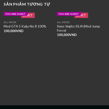
SẢN PHẨM TƯƠNG TỰ
YOU ARE GUEST
YOU ARE GUEST
LIMIT
LIMIT
ALL MODS
ALL MODS
Xeno Vegito SSJ4 (Mod Jump
Mod GTA 5 Kaiju No 8 100%
Force)
100,000
VND
100,000
VND