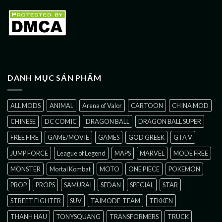
DANH MỤC SẢN PHẨM
ALL MODS
ANIMAL
Arena of Valor
CARTOON
CHINA MOD
CHINESE
DC COMIC
DRAGON BALL
DRAGON BALL SUPER
FREE FIRE
GAME/MOVIE
GAMES
GOD GREEK
GTA V
JUMP FORCE
League of Legend
MAPS
MARVEL
MODE FREE
MONSTER
Mortal Kombat
MOTO
ONE PIECE
POKEMON
PROP
PROPS
SAMURAI
SEDAN
SPECIAL
STAR
STREET FIGHTER
SUV
TAIMODE-TEAM
TEKKEN
THANH HAU
TONYSQUANG
TRANSFORMERS
TRUCK