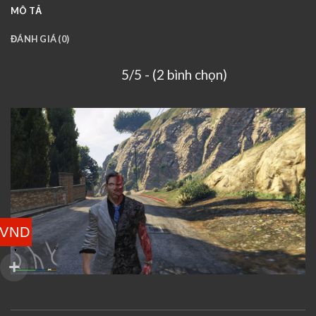
MÔ TẢ
ĐÁNH GIÁ (0)
5/5 - (2 bình chọn)
VND