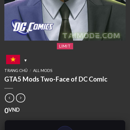
LIMIT
TRANG CHỦ
/
ALL MODS
GTA5 Mods Two-Face of DC Comic
0
VND