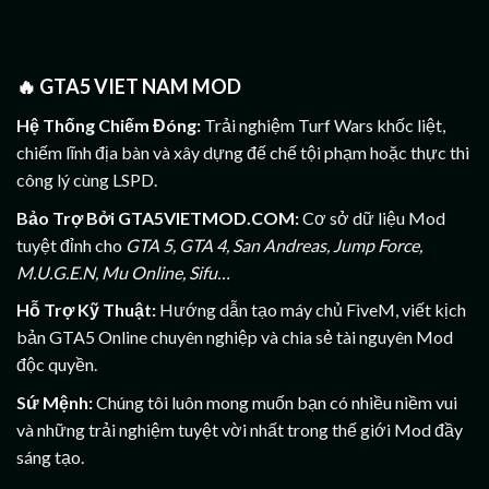
🔥
GTA5 VIET NAM MOD
Hệ Thống Chiếm Đóng:
Trải nghiệm Turf Wars khốc liệt,
chiếm lĩnh địa bàn và xây dựng đế chế tội phạm hoặc thực thi
công lý cùng LSPD.
Bảo Trợ Bởi GTA5VIETMOD.COM:
Cơ sở dữ liệu Mod
tuyệt đỉnh cho
GTA 5, GTA 4, San Andreas, Jump Force,
M.U.G.E.N, Mu Online, Sifu…
Hỗ Trợ Kỹ Thuật:
Hướng dẫn tạo máy chủ FiveM, viết kịch
bản GTA5 Online chuyên nghiệp và chia sẻ tài nguyên Mod
độc quyền.
Sứ Mệnh:
Chúng tôi luôn mong muốn bạn có nhiều niềm vui
và những trải nghiệm tuyệt vời nhất trong thế giới Mod đầy
sáng tạo.