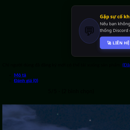
Gặp sự cố khi
Nếu bạn không 
💬
thống Discord 
🚀 LIÊN H
Chỉ người dùng đã đăng ký mới có thể tải xuống sản phẩm.
(Đă
Mô tả
Đánh giá (0)
5/5 - (2 bình chọn)