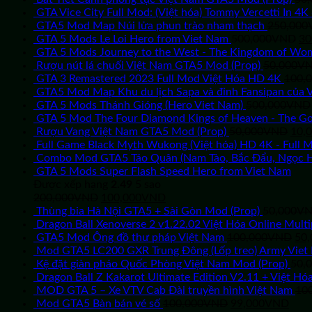
GTA Vice City Full Mod: (Việt hóa) Tommy Vercetti In 4K
GTA5 Mod Map Núi lửa phun trào nham thạch
250,000
Gi
GTA 5 Mods Le Loi Hero from Viet Nam
500,000
VND
30
gố
GTA 5 Mods Journey to the West - The Kingdom of Wo
là:
Rượu nút lá chuối Việt Nam GTA5 Mod (Prop)
50,000
V
50
GTA 3 Remastered 2023 Full Mod Việt Hóa HD 4K
100,
GTA5 Mod Map Khu du lịch Sapa và đỉnh Fansipan của 
GTA 5 Mods Thánh Gióng (Hero Viet Nam)
500,000
VND
GTA 5 Mod The Four Diamond Kings of Heaven - The God
Giá
Rượu Vang Việt Nam GTA5 Mod (Prop)
50,000
VND
10,
gốc
Full Game Black Myth Wukong (Việt hóa) HD 4K - Full 
là:
Combo Mod GTA5 Táo Quân (Nam Tào, Bắc Đẩu, Ngọc 
50,
GTA 5 Mods Super Flash Speed Hero from Viet Nam
Được xếp hạng
2.49
5 sao
Giá
Giá
200,000
VND
100,000
VND
gốc
hiện
Thùng bia Hà Nội GTA5 + Sài Gòn Mod (Prop)
50,000
V
là:
tại
Dragon Ball Xenoverse 2 v1.22.02 Việt Hóa Online Multi
200,000VND.
là:
Giá
GTA5 Mod Ông đồ thư pháp Việt Nam
100,000
VND
50,
100,000VND.
gốc
Mod GTA5 LC200 GXR Trung Đông (Lốp treo) Army Viet
là:
Kệ đặt giàn pháo Quốc Phòng Việt Nam Mod (Prop)
50,
10
Dragon Ball Z Kakarot Ultimate Edition V2.11 + Việt Hó
MOD GTA 5 – Xe VTV Cab Đài truyền hình Việt Nam
10
Giá
Giá
Mod GTA5 Bàn bán vé số
100,000
VND
99,000
VND