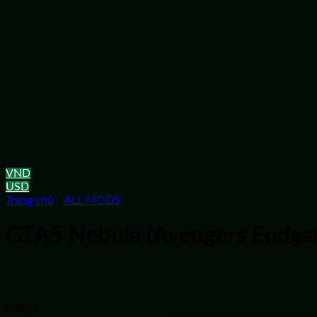
VND
USD
Trang chủ
/
ALL MODS
GTA5 Nebula (Avengers Endga
0
VND