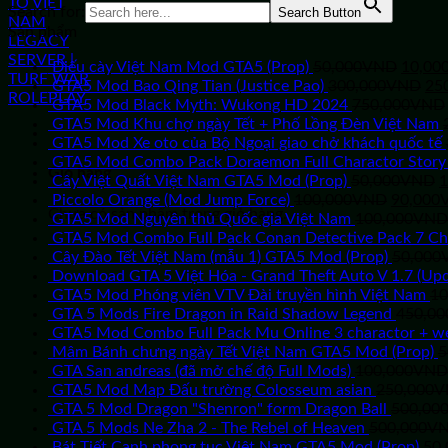
Search for:
Search Button
Sản phẩm
Giá
Điếu cày Việt Nam Mod GTA5 (Prop)
50,000
VND
10,00
gốc
Giá
GTA5 Mod Bao Qing Tian (Justice Pao)
300,000
VND
25
là:
gố
GTA5 Mod Black Myth: Wukong HD 2024
750,000
VND
50,00
là:
GTA5 Mod Khu chợ ngày Tết + Phố Lồng Đèn Việt Nam
30
GTA5 Mod Xe oto của Bộ Ngoại giao chở khách quốc tế
GTA5 Mod Combo Pack Doraemon Full Charactor Story 
Giỏ hàng
G
Cây Việt Quất Việt Nam GTA5 Mod (Prop)
50,000
VND
1
Giá
g
Piccolo Orange (Mod Jump Force)
100,000
VND
90,000
Chưa có sản phẩm trong giỏ hàng.
gốc
l
GTA5 Mod Nguyên thủ Quốc gia Việt Nam
100,000
VND
là:
5
GTA5 Mod Combo Full Pack Conan Detective Pack 7 Ch
100,00
Cây Đào Tết Việt Nam (mẫu 1) GTA5 Mod (Prop)
50,000
Download GTA 5 Việt Hóa - Grand Theft Auto V 1.7 (Updat
GTA5 Mod Phóng viên VTV Đài truyền hình Việt Nam
10
GTA 5 Mods Fire Dragon in Raid Shadow Legend
450,00
GTA5 Mod Combo Full Pack Mu Online 3 charactor + w
Mâm Bánh chưng ngày Tết Việt Nam GTA5 Mod (Prop)
5
GTA San andreas (đã mở chế độ Full Mods)
100,000
VND
GTA5 Mod Map Đấu trường Colosseum asian
250,000
V
GTA 5 Mod Dragon "Shenron" form Dragon Ball
500,00
GTA 5 Mods Ne Zha 2 - The Rebel of Heaven
500,000
V
Bát Tiết Canh phong tục Việt Nam GTA5 Mod (Prop)
50,