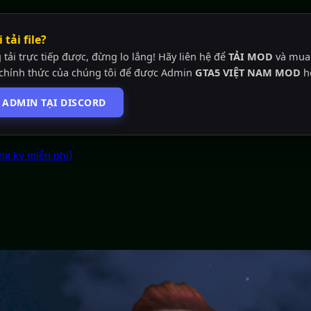
 tải file?
tải trực tiếp được, đừng lo lắng! Hãy liên hệ để
TẢI MOD
và mu
chính thức của chúng tôi để được Admin
GTA5 VIỆT NAM MOD
hỗ
Ệ ADMIN TẠI DISCORD
ng ký miễn phí)