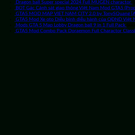
gốc
hiện
Dragon ball Super special 2024 Full MUGEN charactor
5
là:
tại
BOT Gác Cảnh sát giao thông Việt Nam Mod GTA5 (Prop
100,000VND.
là:
GTA5 MOD MAP VIET NAM CITY 2.0 by TonySQuang [
99,
GTA5 Mod Xe oto Diễu binh diễu hành của QĐND Việt
Mods GTA 5 Map Lobby Dragon ball 9 in 1 Full Pack
500
GTA5 Mod Combo Pack Doraemon Full Charactor Class